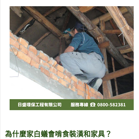
為什麼家白蟻會啃食裝潢和家具？