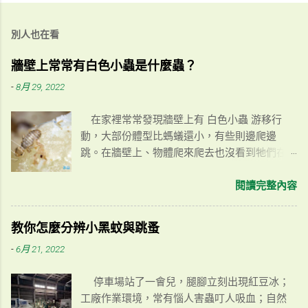
別人也在看
牆壁上常常有白色小蟲是什麼蟲？
-
8月 29, 2022
在家裡常常發現牆壁上有 白色小蟲 游移行
動，大部份體型比螞蟻還小，有些則邊爬邊
跳。在牆壁上、物體爬來爬去也沒看到牠們在
吃什麼東西，以為是白蟻但又看起來不是白蟻
行為模式…這到底是什麼蟲？為什麼會有這種
閱讀完整內容
蟲？除蟲小編帶你一探究竟！ 嚙蟲 可以研究
一下家裡的環境是不是濕度很高，或是牆壁有
教你怎麼分辨小黑蚊與跳蚤
滲水的跡象，有時則是內外冷熱溫度不均所導
-
6月 21, 2022
致的濕氣。嚙蟲喜歡生活在潮濕的環境，且大
部分是以真菌類物質為食物»黴菌也是屬於真菌
停車場站了一會兒，腿腳立刻出現紅豆冰；
類的一種。 雖然嚙蟲並不會對人體造成影響
工廠作業環境，常有惱人害蟲叮人吸血；自然
或傳播疾病，但長期生活在濕度過高、充滿黴