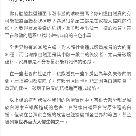
你有聽過牆壁裡面卡滋卡滋的啃咬聲嗎？你知道白蟻真的有
可能把整面牆都吃掉嗎？遇過很多屋主都是在家裡大掃除的時
候，才發現層層疊疊的紙箱、盒子都長出像土一樣的物質，甚
至在移動的過程中找出密密麻麻的白色小蟲。
全世界約有3000種白蟻，對人類社會造成嚴重威脅的大約有
30種，而台灣家白蟻更是其中數一數二的佼佼者，尤其是破壞
建材、家具更是不分寒暑都能有牠們的影蹤。
在一些老舊的社區中，也能看見一些平房因為年久失修的關
係，屋頂整個都塌陷了，有部分原因也可能是因為白蟻啃食了
重要的樑柱，破壞了房屋的結構進而造成塌陷。
以上說的這些狀況在我們的防治實例中，有很大部分都是屬
於台灣家白蟻所造成的危害。台灣家白蟻是台灣原生種的白
蟻，但現在台灣家白蟻的危害已經擴展到全世界的範圍，甚至
被列為
世界百大入侵生物之一
。