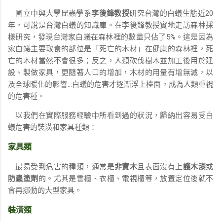
國立中興大學昆蟲學系
李後鋒教授
研究台灣的白蟻生態近20
年，可說是台灣白蟻的知識庫。在李後鋒教授實地走訪森林採
樣研究，發現台灣家白蟻在森林裡的數量只佔了5%。這是因為
家白蟻主要取食的部位是「死亡的木材」在健康的森林裡，死
亡的木材當然不會很多；反之，人類砍伐樹木並加工後用於建
設、製做家具，更隨著人口的增加，木材的用量有增無減，以
及全球暖化的影響…白蟻的危害才逐漸浮上檯面，成為人類重視
的危害種。
以我們在實際服務經驗中所看到過的狀況，歸納出容易受白
蟻危害的裝潢和家具種類：
家具類
最易受到危害的種類，通常是
非實木
且表面沒有上
護木漆
或
防蟲塗劑
的。尤其是書櫃、衣櫃、電視櫃等，放置定位後就不
會再挪動的大型家具。
裝潢類