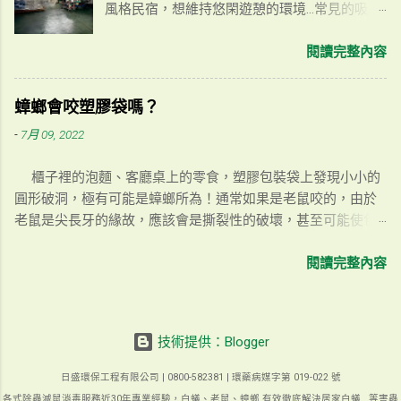
風格民宿，想維持悠閑遊憩的環境…常見的吸血
菌的環境，對人體是有負面影響的，環境中有
蟲除了蚊子外，就是小黑蚊和跳蚤莫屬了。對
嚙蟲就是警訊！其中，在食品上發生嚙蟲群聚
一般大眾來說，小黑蚊和跳蚤的叮咬不是很容
閱讀完整內容
是更為嚴重的問題。嚙蟲雖然是以真菌類為
易分辨，我們以下列出幾點辨別方式，大家可
食，但排泄也一定是會有的，當嚙蟲經常食品
以參考評估，或也可留言給除蟲小編，幫您安
內部活動且環境時常處於潮濕的狀態，食品就
蟑螂會咬塑膠袋嗎？
排專業防治人員免費到場勘察鑑定喔！ 1. 叮咬
容易發生變質。 白色的小蟲可能是哪種嚙蟲？
-
7月 09, 2022
痕及皮膚現象 小黑蚊 腫包：紅色丘疹、大面積
書蝨 體色白而略顯透明，體長約1mm，有分
密密麻麻。 皮膚位置：集中於無衣物蔽體的地
為無翅、短翅和長翅3種。名為書蝨是因為常常
櫃子裡的泡麵、客廳桌上的零食，塑膠包裝袋上發現小小的
方，手腳皆有。 時間點：白天。 環境：鄉間、
在書籍、紙類周遭出現，但牠們也熱愛糖、澱
圓形破洞，極有可能是蟑螂所為！通常如果是老鼠咬的，由於
大自然、戶外。 小黑蚊的體型非常小，約在
粉、穀米類，也可能發生在生物標本或久放受
老鼠是尖長牙的緣故，應該會是撕裂性的破壞，甚至可能使包
1~1.4mm左右，飛行高度約在人類身高範圍內
潮的衣物、藥品或食品當中。 書蝨介紹 跳蟲
裝內的食物散落一地；而蟑螂是咀嚼式口器，這種口器有利於
但飛行軌跡不規律。由於肉眼幾乎難以察覺，
灰白灰白的小蟲，比書蝨還要再細小一點，跳
昆蟲啃食較硬的固態食物，像是蝗蟲、金龜子、菜蟲等以植物
閱讀完整內容
等發現時，小黑蚊早已飽餐一頓，只留下了紅
蟲大部分是以真菌類為食物，但某些種類會啃
為主食的昆蟲都是咀嚼式口器。而塑膠袋上被蟑螂咬穿的小圓
疹和搔癢感。 小黑蚊不只體型微小，口器也
咬植物的根莖，移動速度頗快，所以蔓延的速
孔，是由於蟑螂會反覆不斷地咀嚼同一個小點而形成的，完事
相對較短，不同於蚊子的長型口器可直接刺穿
度也很快。跳蟲同時也是土壤生物分解的代表
後就能從這個小洞鑽進包裝內大快朵頤。 難道不會是螞蟻咬的
輕薄衣物吸取血液，小黑蚊能叮到的地方只有
之一，不咬人不吸血，有些人以為他們會叮咬
技術提供：Blogger
嗎？ 通常螞蟻如果發現整包食物，沒有搬光清空是不會罷休
裸露在外的皮膚。所以如果發現叮咬痕只集中
皮膚，但其實只是跳蟲受到驚擾時彈跳起來“彈”
的，所以我們可以發現只要是螞蟻開始覓食，就會有一整排的
在沒有衣物蔽體的地方（如：小腿、手臂等
到了！多發生在浴室洗臉盆下方或浴缸下方、
日盛環保工程有限公司 | 0800-582381 | 環藥病媒字第 019-022 號
隊伍瘋狂搬運。但蟑螂如果吃飽後反而會暫時躲回原棲息處，
處），也就是我們俗稱的『紅豆冰』。如果皮
廚房洗碗槽下方、室內盆栽土壤中或漏水的牆
各式除蟲滅鼠消毒服務近30年專業經驗，白蟻、老鼠、蟑螂 有效徹底解決居家白蟻...等害蟲