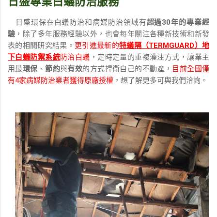
日盛專業白蟻防治服務
日盛環保在白蟻防治和病媒防治領域有
超過30年的專業經
驗
，除了多年服務經驗以外，也會每年關注各種新技術和新發
表的相關研究結果。
更引進最新的
特蟻隔（TERMGUARD）地
下白蟻防禦系統
防治白蟻
，定時定量的重複灌注方式，讓業主
用最
環保
、
節約
與
有效
的方式捍衛自己的不動產，
目前全國僅
有4家病媒防治業者獲得原廠授權
，想了解更多可與我們洽詢。