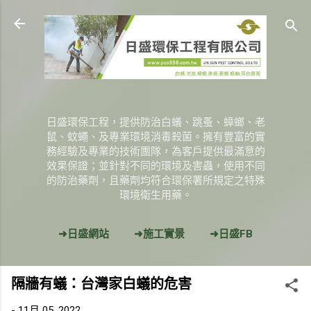
跳到主要內容
日盛環保工程，提供防治白蟻、跳蚤、蟑螂、老
鼠、蚊蠅、及專業環境消毒殺菌。擁有豐富的實
務經驗及專業的技術團隊，為客戶提供最滿意的
效果保證；並針對不同的環境及害蟲，使用不同
的防治藥劑，且藥劑均符合環保署所規定之特殊
環境衛生用藥。
➜日盛網站
➜施工實景
➜日盛FB
更多…
隔牆有蟻：台灣家白蟻的危害
➜GOOGLE搜尋『日盛環保工程』
-
11月 05, 2022