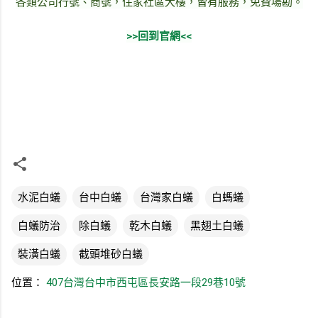
各類公司行號、商號，住家社區大樓，皆有服務，免費場勘。
>>回到官網<<
水泥白蟻
台中白蟻
台灣家白蟻
白螞蟻
白蟻防治
除白蟻
乾木白蟻
黑翅土白蟻
裝潢白蟻
截頭堆砂白蟻
位置：
407台灣台中市西屯區長安路一段29巷10號
留