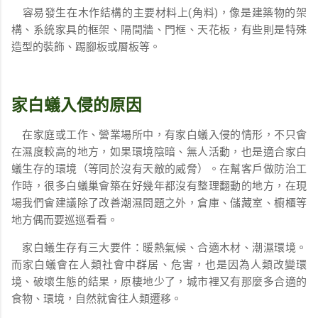
容易發生在木作結構的主要材料上(角料)，像是建築物的架
構、系統家具的框架、隔間牆、門框、天花板，有些則是特殊
造型的裝飾、踢腳板或層板等。
家白蟻入侵的原因
在家庭或工作、營業場所中，有家白蟻入侵的情形，不只會
在濕度較高的地方，如果環境陰暗、無人活動，也是適合家白
蟻生存的環境（等同於沒有天敵的威脅）。在幫客戶做防治工
作時，很多白蟻巢會築在好幾年都沒有整理翻動的地方，在現
場我們會建議除了改善潮濕問題之外，倉庫、儲藏室、櫥櫃等
地方偶而要巡巡看看。
家白蟻生存有三大要件：暖熱氣候、合適木材、潮濕環境。
而家白蟻會在人類社會中群居、危害，也是因為人類改變環
境、破壞生態的結果，原棲地少了，城市裡又有那麼多合適的
食物、環境，自然就會往人類遷移。